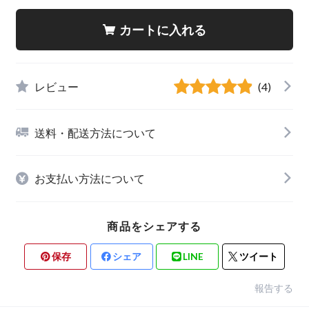
カートに入れる
レビュー
(4)
送料・配送方法について
お支払い方法について
商品をシェアする
保存
シェア
LINE
ツイート
報告する