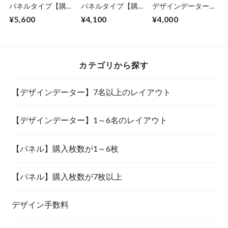
パネルタイプ【購入
パネルタイプ【購入
デザインデーター
枚数が1～6枚】
枚数が1～6枚】
【1～6名のレイア
¥5,600
¥4,100
¥4,000
ウト】
カテゴリから探す
【デザインデーター】7名以上のレイアウト
【デザインデーター】1～6名のレイアウト
【パネル】購入枚数が1～6枚
【パネル】購入枚数が7枚以上
デザイン手数料