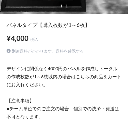
1
| 1
パネルタイプ【購入枚数が1～6枚】
¥4,000
税込
別途送料がかかります。
送料を確認する
デザインに関係なく4000円のパネルを作成しトータル
の作成枚数が1～6枚以内の場合はこちらの商品をカート
にお入れください。
【注意事項】
■チーム単位でのご注文の場合、個別での決済・発送は
不可となります。