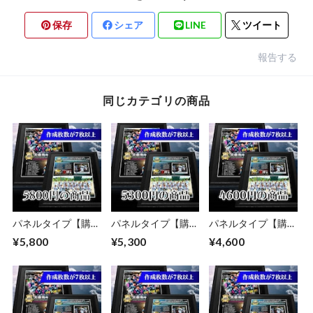
保存
シェア
LINE
ツイート
報告する
同じカテゴリの商品
パネルタイプ【購入
パネルタイプ【購入
パネルタイプ【購入
枚数が7枚以上】
枚数が7枚以上】
枚数が7枚以上】
¥5,800
¥5,300
¥4,600