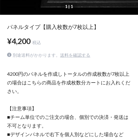
1
| 1
パネルタイプ【購入枚数が7枚以上】
¥4,200
税込
別途送料がかかります。
送料を確認する
4200円のパネルを作成しトータルの作成枚数が7枚以上
の場合はこちらの商品を作成枚数分カートにお入れくだ
さい。
【注意事項】
■チーム単位でのご注文の場合、個別での決済・発送は
不可となります。
■デザインパネルで右下を個人別などにした場合など