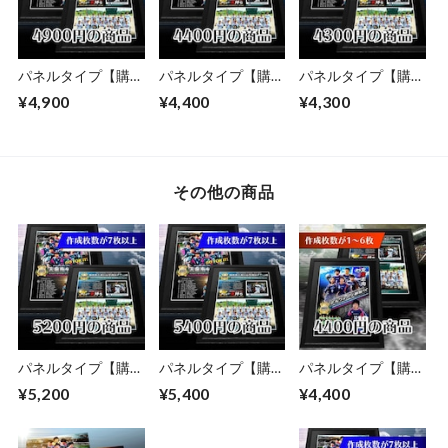
パネルタイプ【購入
パネルタイプ【購入
パネルタイプ【購入
枚数が7枚以上】
枚数が7枚以上】
枚数が7枚以上】
¥4,900
¥4,400
¥4,300
その他の商品
パネルタイプ【購入
パネルタイプ【購入
パネルタイプ【購入
枚数が7枚以上】
枚数が7枚以上】
枚数が1～6枚】
¥5,200
¥5,400
¥4,400