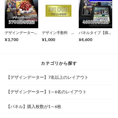
デザインデーター
デザイン手数料
パネルタイプ【購入
【7名以上のレイア
1000円
枚数が7枚以上】
¥3,700
¥1,000
¥4,600
ウト】
カテゴリから探す
【デザインデーター】7名以上のレイアウト
【デザインデーター】1～6名のレイアウト
【パネル】購入枚数が1～6枚