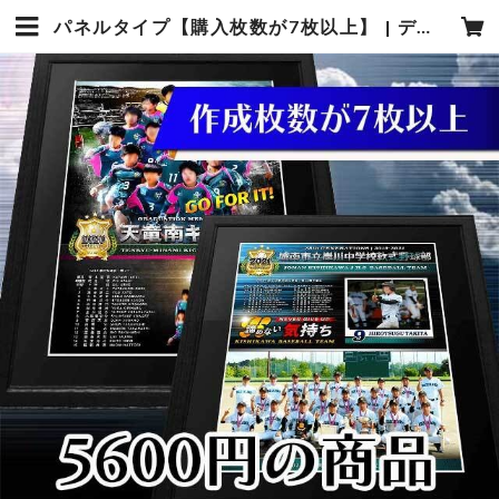
パネルタイプ【購入枚数が7枚以上】 | デザインスポーツフォトタカギ