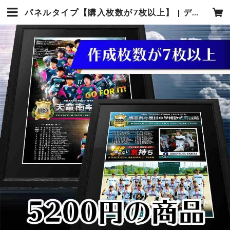
パネルタイプ【購入枚数が7枚以上】 | デザインスポーツフォトタカギ