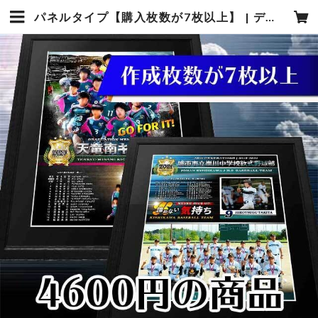
パネルタイプ【購入枚数が7枚以上】 | デザインスポーツフォトタカギ