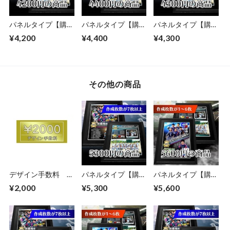
パネルタイプ【購入
パネルタイプ【購入
パネルタイプ【購入
枚数が7枚以上】
枚数が7枚以上】
枚数が7枚以上】
¥4,200
¥4,400
¥4,300
その他の商品
デザイン手数料
パネルタイプ【購入
パネルタイプ【購入
2000円
枚数が7枚以上】
枚数が1～6枚】
¥2,000
¥5,300
¥5,600